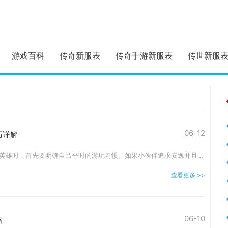
游戏百科
传奇新服表
传奇手游新服表
传世新服
06-12
巧详解
选择你要扮演的角色以及英雄时，首先要明确自己平时的游玩习惯。如果小伙伴追求安逸并且更偏向独自冒险，道道、道法这些搭配能让你的前期之旅轻松不少。依靠道士伙伴的辅助特
查看更多 >>
06-10
略