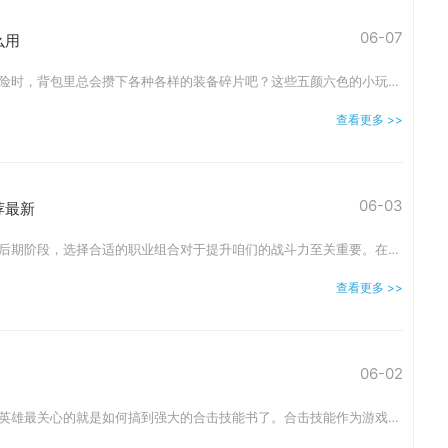
06-07
么用
各位兄弟们在玛法大陆冒险时，背包里总会攒下各种各样的装备碎片吧？这些五颜六色的小玩意儿可都是提升咱们战斗力的宝贝呢！装备碎片主要能通过打怪、参加活动和完成任务获得
查看更多 >>
06-03
荐最新
哥哥姐姐们在合击传奇的后期阶段，选择合适的职业组合对于提升咱们的战斗力至关重要。在众多搭配中，战战组合以其强大的生存能力和高爆发伤害成为不少朋友的首选。这个组合的
查看更多 >>
06-02
各位兄弟在拥有了自己的英雄最关心的就是如何搞到强大的合击技能书了。合击技能作为游戏中爆发力顶尖的技能之一，必须要有对应的技能书才能学到手，所以找到这些技能书的途径