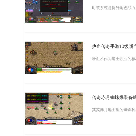
热血传奇手游10级嗜
传奇赤月蜘蛛爆装备