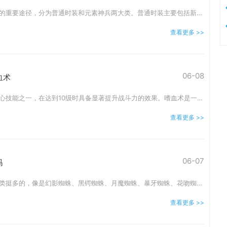
时装系统是提升角色战力的重要途径，分为普通时装和元素神兵两大类。普通时装主要包括新区活动的龙城岁月、每周三叶子商城兑换的时装以及每周五消耗元宝购买的时装，而元素神
查看更多 >>
06-08
血术
嗜血术作为道士职业的核心技能之一，在达到10级时具备显著提升战斗力的效果。嗜血术是一种能够同时提高攻击力和生命值的特殊技能，当玩家使用嗜血术时会牺牲自己的生命值来换取
查看更多 >>
06-07
吗
其实赤月地图里的蜘蛛种类挺多的，像是幻影蜘蛛、黑锷蜘蛛、月魔蜘蛛、暴牙蜘蛛、花吻蜘蛛等等，它们确实都会掉落装备，只不过爆出的东西有好有差，完全看各位的运气啦。在赤
查看更多 >>