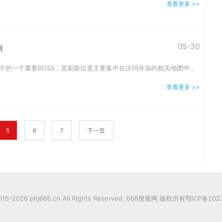
查看更多 >>
05-30
刷
暗之沃玛教主是传奇游戏中的一个重要BOSS，其刷新位置主要集中在沃玛寺庙的相关地图中。暗之沃玛教主会在沃玛教主的房间出现，这个房间是一个封闭的区域，需要通过一定的技巧才
查看更多 >>
5
6
7
下一页
2015-2026 phj666.cn All Rights Reserved. 666搜服网 版权所有
鄂ICP备202