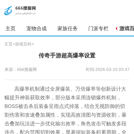
主页
宠物合成
家族任务
门派专栏
游戏
主页
>
游戏百科
>
传奇手游超高爆率设置
来源：666搜服网
时间:2026-03-10 03:47
高爆率机制通过全屏爆装、万倍爆率等创新设计大
幅提升神装获取效率，部分版本采用连锁爆炸机制，
BOSS被击杀后装备呈雨点式掉落，结合无视防御的切
割伤害和攻速叠加属性，实现高效清图与资源收割，暴
击叠加玩法进一步优化输出效率，角色攻击可触发多段
连击，配合范围切割效果，显著缩短装备积累周期，全