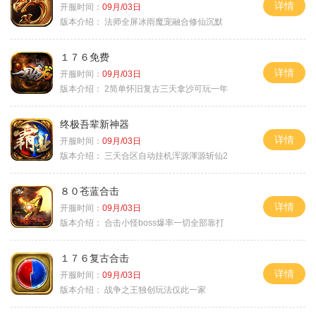
详情
开服时间：
09月/03日
版本介绍：
法师全屏冰雨魔宠融合修仙沉默
１７６免费
详情
开服时间：
09月/03日
版本介绍：
2简单怀旧复古三天拿沙可玩一年
终极吾辈新神器
详情
开服时间：
09月/03日
版本介绍：
三天合区自动挂机浑源渾源斩仙2
８０苍蓝合击
详情
开服时间：
09月/03日
版本介绍：
合击小怪boss爆率一切全部靠打
１７６复古合击
详情
开服时间：
09月/03日
版本介绍：
战争之王独创玩法仅此一家