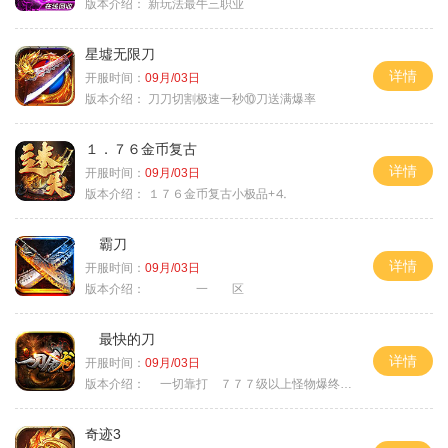
版本介绍：
新玩法最牛三职业
星墟无限刀
详情
开服时间：
09月/03日
版本介绍：
刀刀切割极速一秒⑩刀送满爆率
１．７６金币复古
详情
开服时间：
09月/03日
版本介绍：
１７６金币复古小极品+⒋
霸刀
详情
开服时间：
09月/03日
版本介绍：
一 区
最快的刀
详情
开服时间：
09月/03日
版本介绍：
一切靠打 ７７７级以上怪物爆终极
奇迹3