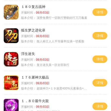
１８０复古战神
详情
开服时间：
09月/03日
版本介绍：
顶赞免费打一切靠打赞助好打刀刀毒素
狐生梦之进化录
详情
开服时间：
09月/03日
版本介绍：
散人称王人人平等爆率拉满一切看脸
浮生迷失
详情
开服时间：
09月/03日
版本介绍：
复古迷失真一区全部靠打
１７６屠神大极品
详情
开服时间：
09月/03日
版本介绍：
超级神力+１９速度400%元素暴击+６６
１．８０最牛火龍
详情
开服时间：
09月/03日