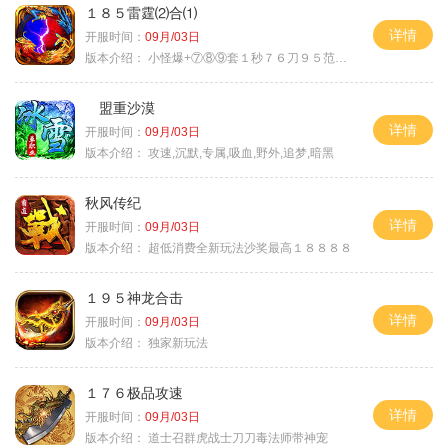
１８５雷霆⑵合⑴
详情
开服时间：
09月/03日
版本介绍：
小怪爆+⑦⑧⑨套１秒７６刀９５范围捡
盟重沙漠
详情
开服时间：
09月/03日
版本介绍：
攻速,沉默,专属,吸血,野外,追梦,暗黑
秋风传纪
详情
开服时间：
09月/03日
版本介绍：
超低消费全新玩法沙奖最高１８８８８
１９５神龙合击
详情
开服时间：
09月/03日
版本介绍：
独家新玩法
１７６极品攻速
详情
开服时间：
09月/03日
版本介绍：
道士召群虎战士刀刀毒法师带神宠