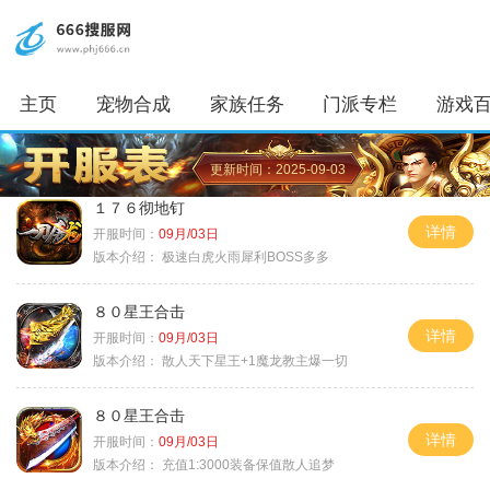
主页
宠物合成
家族任务
门派专栏
游戏
更新时间：2025-09-03
１７６彻地钉
详情
开服时间：
09月/03日
版本介绍：
极速白虎火雨犀利BOSS多多
８０星王合击
详情
开服时间：
09月/03日
版本介绍：
散人天下星王+1魔龙教主爆一切
８０星王合击
详情
开服时间：
09月/03日
版本介绍：
充值1:3000装备保值散人追梦