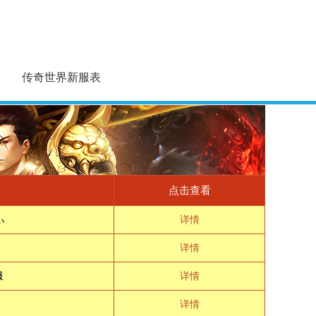
表
传奇世界新服表
点击查看
ぃ
详情
详情
服
详情
详情