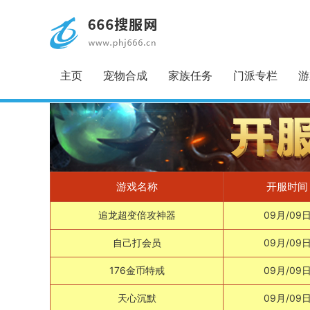
主页
宠物合成
家族任务
门派专栏
游
游戏名称
开服时间
追龙超变倍攻神器
09月/09
自己打会员
09月/09
176金币特戒
09月/09
天心沉默
09月/09