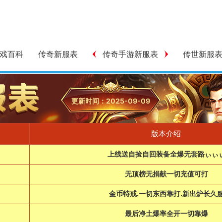
戏百科
传奇新服表
传奇手游新服表
传世新服
更新时间：2025-09-09
版本介绍
日
上线送自捡自回装备全爆无套路ぃぃ
日
无顶榜无捐献一切充值可打
日
金币特戒.一切东西靠打.新出炉长久
日
最后净土爆率全开一切靠爆