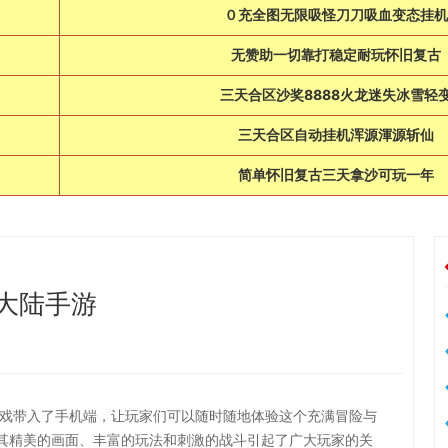
日
０充全图无限吸怪刀刀吸血变态挂机
日
无赞助一切靠打稳定耐玩怀旧复古
日
三天合区沙奖8888火龙迷失冰雪轻
日
三天合区自动挂机浑源渾源斩仙
日
简单怀旧复古三天拿沙可玩一年
大陆手游
游戏带入了手机端，让玩家们可以随时随地体验这个充满冒险与
其精美的画面、丰富的玩法和刺激的战斗引起了广大玩家的关