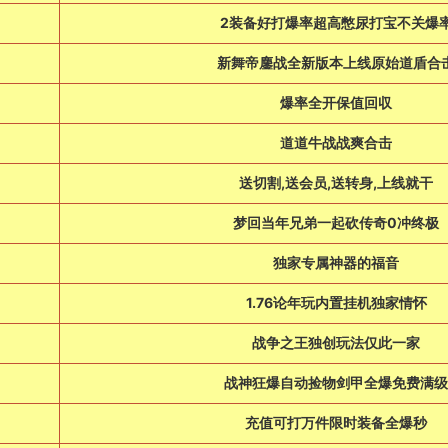
日
2装备好打爆率超高憋尿打宝不关爆
日
新舞帝鏖战全新版本上线原始道盾合
日
爆率全开保值回収
日
道道牛战战爽合击
日
送切割,送会员,送转身,上线就干
日
梦回当年兄弟一起砍传奇0冲终极
日
独家专属神器的福音
日
1.76论年玩内置挂机独家情怀
日
战争之王独创玩法仅此一家
日
战神狂爆自动捡物剑甲全爆免费满级
日
充值可打万件限时装备全爆秒